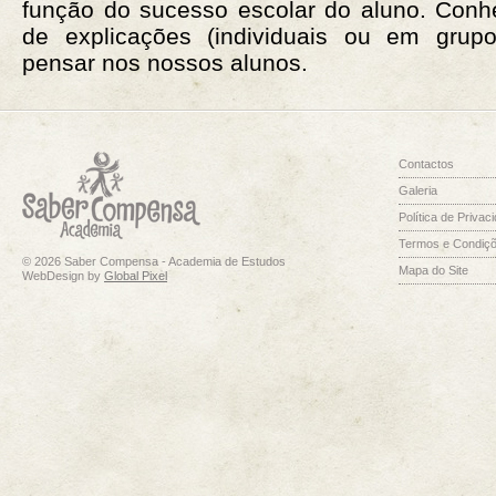
função do sucesso escolar do aluno. Con
de explicações (individuais ou em grup
pensar nos nossos alunos.
Contactos
Galeria
Política de Privac
Termos e Condiç
© 2026 Saber Compensa - Academia de Estudos
Mapa do Site
WebDesign by
Global Pixel