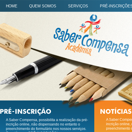
HOME
QUEM SOMOS
SERVIÇOS
PRÉ-INSCRIÇÕE
A Saber Compensa, possibilita a realização da pré-
2021-03-05
. Pr
incrição online, não dispensando no entanto o
A Saber Compens
preenchimento do formulário nos nossos serviços.
incrição online